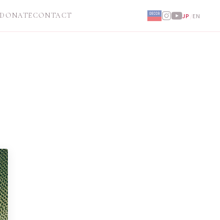
DONATE
CONTACT
JP
/
EN