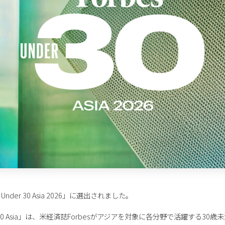
Under 30 Asia 2026」に選出されました。
nder 30 Asia」は、米経済誌Forbesがアジアを対象に各分野で活躍する3