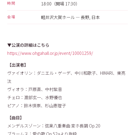
18:00（開場 17:30）
時間
軽井沢大賀ホール — 長野, 日本
会場
▼公演の詳細はこちら
https://www.ohgahall.or.jp/event/10001259/
【出演者】
ヴァイオリン：ダニエル・ゲーデ、中川和歌子、HIMARI、東亮
汰
ヴィオラ：戸原直、中村紫音
チェロ：渡部玄一、水野優也
ピアノ：鈴木慎崇、杉山恵理子
【曲目】
メンデルスゾーン：弦楽八重奏曲 変ホ長調 Op.20
ブラームス：愛の歌 Op.52aより抜粋