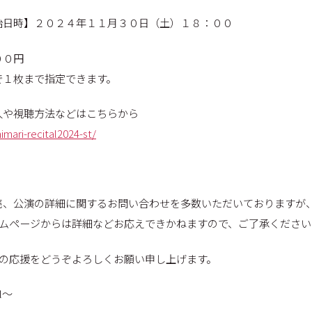
始日時】２０２４年１１月３０日（土）１８：００
００円
で１枚まで指定できます。
入や視聴方法などはこちらから
himari-recital2024-st/
売、公演の詳細に関するお問い合わせを多数いただいておりますが
ホームページからは詳細などお応えできかねますので、ご了承くださ
RIの応援をどうぞよろしくお願い申し上げます。
al〜