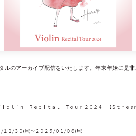
タルのアーカイブ配信をいたします。年末年始に是非
Ｖｉｏｌｉｎ Ｒｅｃｉｔａｌ Ｔｏｕｒ ２０２４ 【Ｓｔｒｅａ
１２/３０(月)～２０２５/０１/０６(月)