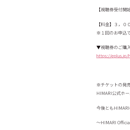
【視聴券受付開
【料金】３，０
※１回のお申込
▼視聴券のご購
https://eplus.jp/
※チケットの発
HIMARI公式
今後ともHIMA
〜HIMARI Offici