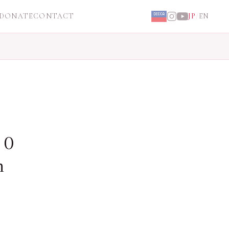
DONATE
CONTACT
JP
/
EN
３０
n