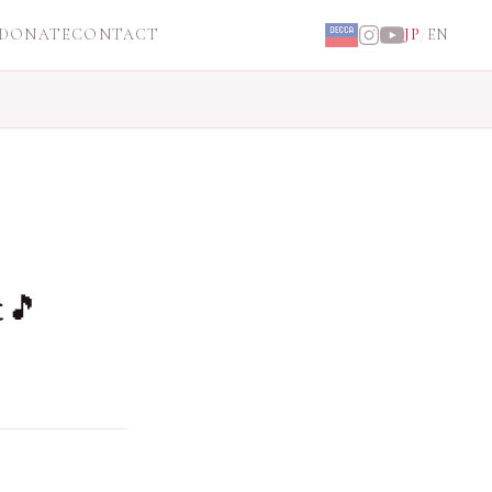
DONATE
CONTACT
JP
/
EN
🎵