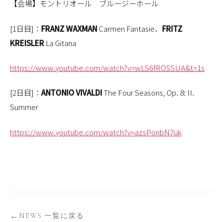
【会場】モントリオール ブルージーホール
[1日目]：
FRANZ WAXMAN
Carmen Fantasie、
FRITZ
KREISLER
La Gitana
https://www.youtube.com/watch?v=wLS6fROSSUA&t=1s
[2日目]：
ANTONIO VIVALDI
The Four Seasons, Op. 8: II.
Summer
https://www.youtube.com/watch?v=azsPonbN7uk
NEWS 一覧に戻る