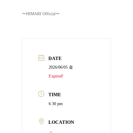
〜HIMARI Official〜
DATE
2026/06/05 金
Expired!
TIME
6:30 pm
LOCATION