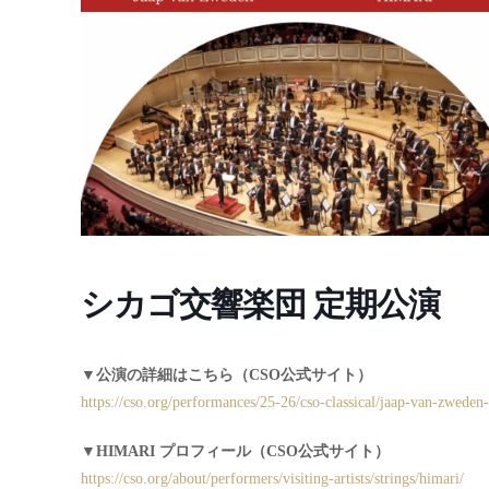
シカゴ交響楽団 定期公演
▼公演の詳細はこちら（CSO公式サイト）
https://cso.org/performances/25-26/cso-classical/jaap-van-zweden
▼HIMARI プロフィール（CSO公式サイト）
https://cso.org/about/performers/visiting-artists/strings/himari/