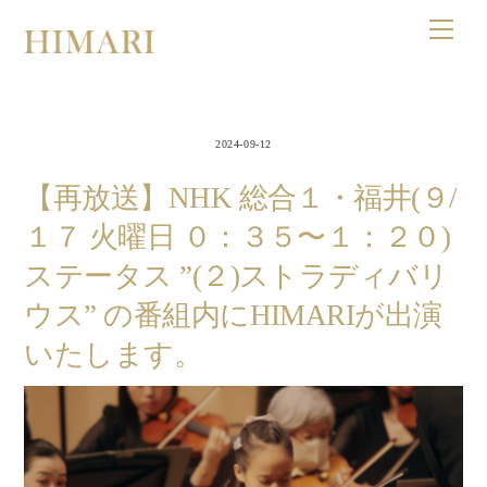
Skip
Men
to
content
2024-09-12
【再放送】NHK 総合１・福井(９/
１７ 火曜日 ０：３５〜１：２０)
ステータス ”(２)ストラディバリ
ウス” の番組内にHIMARIが出演
いたします。